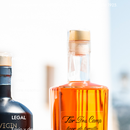
Empresa familiar de tradición licorera fundada en el año 1925.
Pol. Ind
Can Bufi
, Carrer Riu Arno, 16, Ibiza, 07800
Teléfono: 971 31 40 74
Email:
info@licoresaniseta.com
MENÚ
Inicio
Tienda
Sobre nosotros
Contacto
LEGAL
Envío y devoluciones